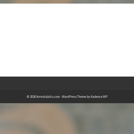
!
© 2026 formidabilis.com - WordPress Theme by
Kadence WP